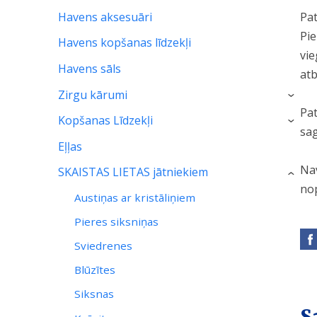
Pat
Havens aksesuāri
Pie
Havens kopšanas līdzekļi
vie
Havens sāls
atb
Zirgu kārumi
›
Pat
Kopšanas Līdzekļi
›
sag
Eļļas
Nav
SKAISTAS LIETAS jātniekiem
›
no
Austiņas ar kristāliņiem
Pieres siksniņas
Sviedrenes
Blūzītes
Siksnas
S