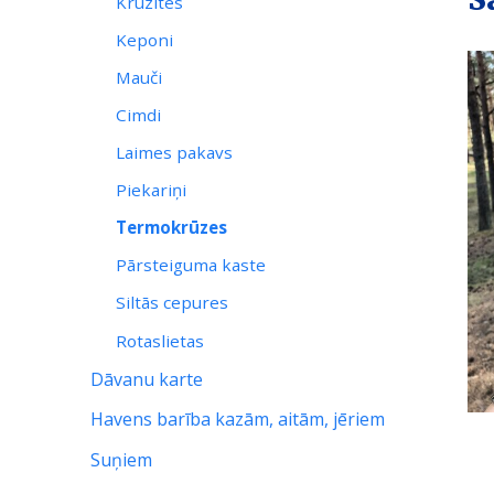
Krūzites
Keponi
Mauči
Cimdi
Laimes pakavs
Piekariņi
Termokrūzes
Pārsteiguma kaste
Siltās cepures
Rotaslietas
Dāvanu karte
Havens barība kazām, aitām, jēriem
Suņiem