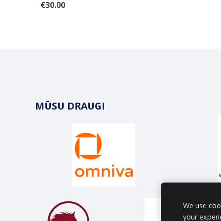
€30.00
MŪSU DRAUGI
We use cook
your experi