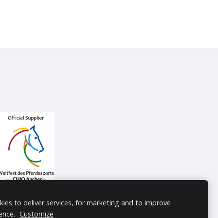
ies to deliver services, for marketing and to improve
ence.
Customize