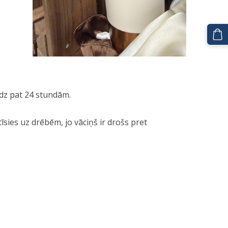
īdz pat 24 stundām.
tīsies uz drēbēm, jo vāciņš ir drošs pret