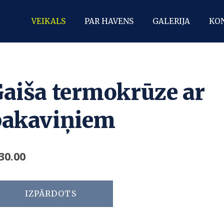
VEIKALS
PAR HAVENS
GALERIJA
KO
aiša termokrūze ar
pakaviņiem
30.00
IZPĀRDOTS