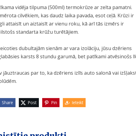
īkama vidēja tilpuma (500ml) termokrūze ar zelta pamatni.
mērota cilvēkiem, kas daudz laika pavada, esot ceļā. Krūzi ir
gli attaisīt un aiztaisīt ar vienu roku, kā arī tās izmērs ir
ilstošs standarta krūžu turētājiem.
eicoties dubultajām sienām ar vara izolāciju, jūsu dzēriens
labāsies karsts 8 stundu garumā, bet patīkami atvēsinošs l
 jāuztraucas par to, ka dzēriens izlīs auto salonā vai izšļaks
plūdēm.
Share
Post
Pin
Ieteikt
aistītie produkti