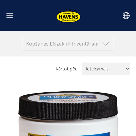
Kopšanas Līdzekļi > Inventāram
Kārtot pēc