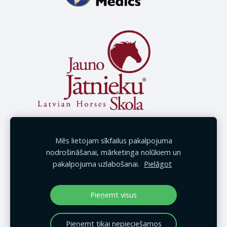
Mēs lietojam sīkfailus pakalpojuma
nodrošināšanai, mārketinga nolūkiem un
pakalpojuma uzlabošanai.
Pielāgot
Pieņemt visus
Pieņemt tikai nepieciešamos