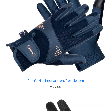
Tumši zili cimdi ar trenzītes dekoru
€27.00