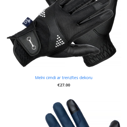
Melni cimdi ar trenzītes dekoru
€27.00