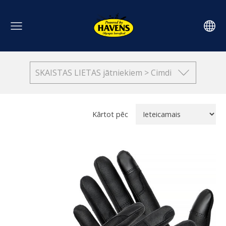
SKAISTAS LIETAS jātniekiem > Cimdi
Kārtot pēc