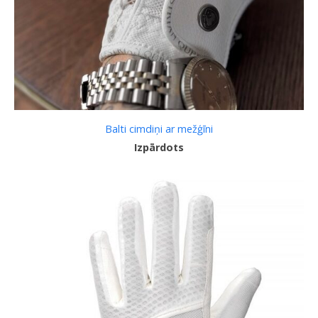
Balti cimdiņi ar mežģīni
Izpārdots