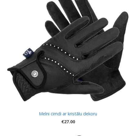
Melni cimdi ar kristālu dekoru
€27.00