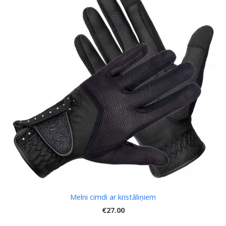
Melni cimdi ar kristāliņiem
€27.00