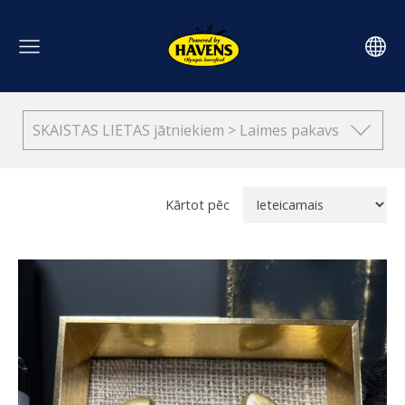
SKAISTAS LIETAS jātniekiem > Laimes pakavs
Kārtot pēc