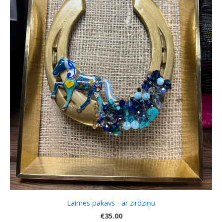
Laimes pakavs - ar zirdziņu
€35.00