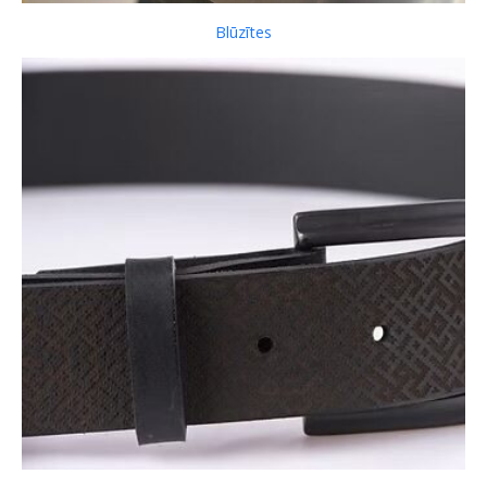
Blūzītes