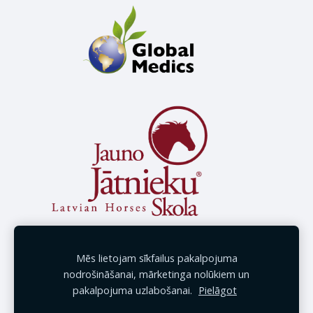
Mēs lietojam sīkfailus pakalpojuma
nodrošināšanai, mārketinga nolūkiem un
pakalpojuma uzlabošanai.
Pielāgot