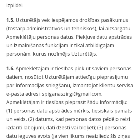
izpildei.
1.5.
Uzturētājs veic iespējamos drošības pasākumus
(tostarp administratīvos un tehniskos), lai aizsargātu
Apmeklētāju personas datus. Piekļuve datu apstrādes
un izmainīšanas funkcijām ir tikai atbildīgajām
personām, kurus nozīmējis Uzturētājs.
1.6.
Apmeklētājam ir tiesības piekļūt saviem personas
datiem, nosūtot Uzturētājam attiecīgu pieprasījumu
par informācijas sniegšanu, izmantojot klientu servisa
e-pasta adresi:
spiganaszirgi@gmail.com
.
Apmeklētājam ir tiesības pieprasīt šādu informāciju:
(1) personas datu apstrādes mērķis, tiesiskais pamats
un veids, (2) datums, kad personas datos pēdējo reizi
izdarīti labojumi, dati dzēsti vai bloķēti; (3) personas
datu ieguves avots (ja vien likums neaizliedz šīs ziņas