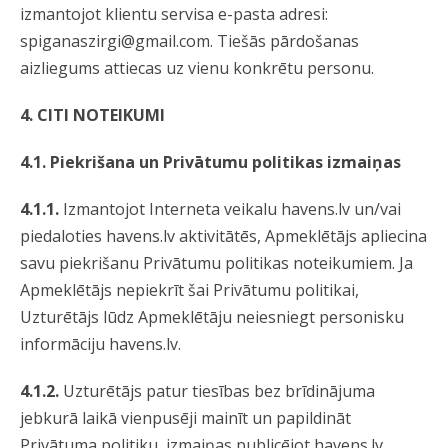
izmantojot klientu servisa e-pasta adresi:
spiganaszirgi@gmail.com
. Tiešās pārdošanas
aizliegums attiecas uz vienu konkrētu personu.
4. CITI NOTEIKUMI
4.1.
Piekrišana un Privātumu politikas izmaiņas
4.1.1.
Izmantojot Interneta veikalu havens.lv un/vai
piedaloties havens.lv aktivitātēs, Apmeklētājs apliecina
savu piekrišanu Privātumu politikas noteikumiem. Ja
Apmeklētājs nepiekrīt šai Privātumu politikai,
Uzturētājs lūdz Apmeklētāju neiesniegt personisku
informāciju havens.lv.
4.1.2.
Uzturētājs patur tiesības bez brīdinājuma
jebkurā laikā vienpusēji mainīt un papildināt
Privātuma politiku, izmaiņas publicējot havens.lv