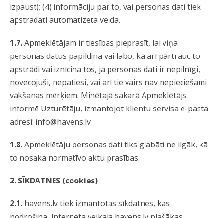
izpaust); (4) informāciju par to, vai personas dati tiek
apstrādāti automatizētā veidā.
1.7.
Apmeklētājam ir tiesības pieprasīt, lai viņa
personas datus papildina vai labo, kā arī pārtrauc to
apstrādi vai iznīcina tos, ja personas dati ir nepilnīgi,
novecojuši, nepatiesi, vai arī tie vairs nav nepieciešami
vākšanas mērķiem. Minētajā sakarā Apmeklētājs
informē Uzturētāju, izmantojot klientu servisa e-pasta
adresi:
info@havens.lv
.
1.8.
Apmeklētāju personas dati tiks glabāti ne ilgāk, kā
to nosaka normatīvo aktu prasības.
2. SĪKDATNES (cookies)
2.1.
havens.lv tiek izmantotas sīkdatnes, kas
nodrošina Interneta veikala havens.lv plašākas