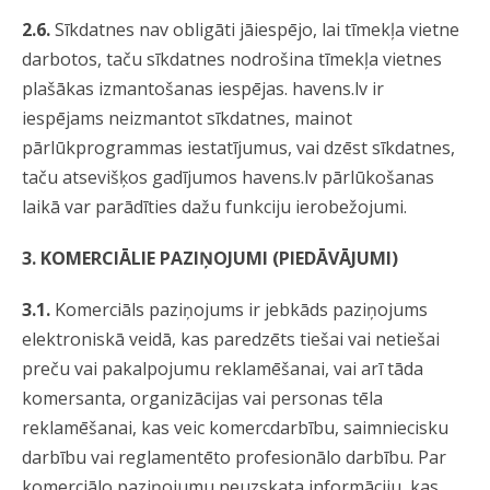
2.6.
Sīkdatnes nav obligāti jāiespējo, lai tīmekļa vietne
darbotos, taču sīkdatnes nodrošina tīmekļa vietnes
plašākas izmantošanas iespējas. havens.lv ir
iespējams neizmantot sīkdatnes, mainot
pārlūkprogrammas iestatījumus, vai dzēst sīkdatnes,
taču atsevišķos gadījumos havens.lv pārlūkošanas
laikā var parādīties dažu funkciju ierobežojumi.
3. KOMERCIĀLIE PAZIŅOJUMI (PIEDĀVĀJUMI)
3.1.
Komerciāls paziņojums ir jebkāds paziņojums
elektroniskā veidā, kas paredzēts tiešai vai netiešai
preču vai pakalpojumu reklamēšanai, vai arī tāda
komersanta, organizācijas vai personas tēla
reklamēšanai, kas veic komercdarbību, saimniecisku
darbību vai reglamentēto profesionālo darbību. Par
komerciālo paziņojumu neuzskata informāciju, kas