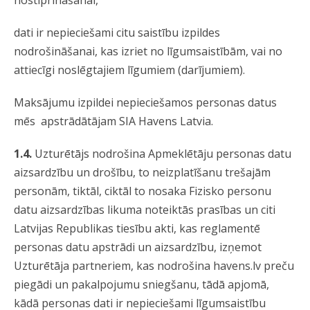
nostiprināšanai,
dati ir nepieciešami citu saistību izpildes
nodrošināšanai, kas izriet no līgumsaistībām, vai no
attiecīgi noslēgtajiem līgumiem (darījumiem).
Maksājumu izpildei nepieciešamos personas datus
mēs apstrādātājam SIA Havens Latvia.
1.4.
Uzturētājs nodrošina Apmeklētāju personas datu
aizsardzību un drošību, to neizplatīšanu trešajām
personām, tiktāl, ciktāl to nosaka Fizisko personu
datu aizsardzības likuma noteiktās prasības un citi
Latvijas Republikas tiesību akti, kas reglamentē
personas datu apstrādi un aizsardzību, izņemot
Uzturētāja partneriem, kas nodrošina havens.lv preču
piegādi un pakalpojumu sniegšanu, tādā apjomā,
kādā personas dati ir nepieciešami līgumsaistību