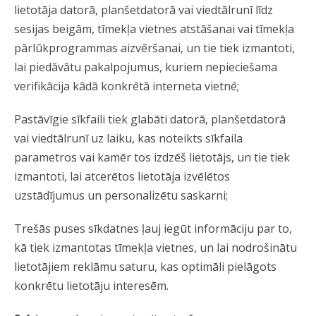
lietotāja datorā, planšetdatorā vai viedtālrunī līdz
sesijas beigām, tīmekļa vietnes atstāšanai vai tīmekļa
pārlūkprogrammas aizvēršanai, un tie tiek izmantoti,
lai piedāvātu pakalpojumus, kuriem nepieciešama
verifikācija kādā konkrētā interneta vietnē;
Pastāvīgie sīkfaili tiek glabāti datorā, planšetdatorā
vai viedtālrunī uz laiku, kas noteikts sīkfaila
parametros vai kamēr tos izdzēš lietotājs, un tie tiek
izmantoti, lai atcerētos lietotāja izvēlētos
uzstādījumus un personalizētu saskarni;
Trešās puses sīkdatnes ļauj iegūt informāciju par to,
kā tiek izmantotas tīmekļa vietnes, un lai nodrošinātu
lietotājiem reklāmu saturu, kas optimāli pielāgots
konkrētu lietotāju interesēm.