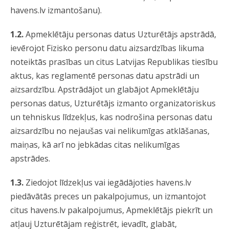
havens.lv izmantošanu).
1.2.
Apmeklētāju personas datus Uzturētājs apstrādā,
ievērojot Fizisko personu datu aizsardzības likuma
noteiktās prasības un citus Latvijas Republikas tiesību
aktus, kas reglamentē personas datu apstrādi un
aizsardzību. Apstrādājot un glabājot Apmeklētāju
personas datus, Uzturētājs izmanto organizatoriskus
un tehniskus līdzekļus, kas nodrošina personas datu
aizsardzību no nejaušas vai nelikumīgas atklāšanas,
maiņas, kā arī no jebkādas citas nelikumīgas
apstrādes.
1.3.
Ziedojot līdzekļus vai iegādājoties havens.lv
piedāvātās preces un pakalpojumus, un izmantojot
citus havens.lv pakalpojumus, Apmeklētājs piekrīt un
atļauj Uzturētājam reģistrēt, ievadīt, glabāt,