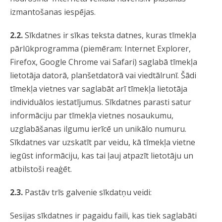
izmantošanas iespējas.
2.2.
Sīkdatnes ir sīkas teksta datnes, kuras tīmekļa
pārlūkprogramma (piemēram: Internet Explorer,
Firefox, Google Chrome vai Safari) saglabā tīmekļa
lietotāja datorā, planšetdatorā vai viedtālrunī. Šādi
tīmekļa vietnes var saglabāt arī tīmekļa lietotāja
individuālos iestatījumus. Sīkdatnes parasti satur
informāciju par tīmekļa vietnes nosaukumu,
uzglabāšanas ilgumu ierīcē un unikālo numuru.
Sīkdatnes var uzskatīt par veidu, kā tīmekļa vietne
iegūst informāciju, kas tai ļauj atpazīt lietotāju un
atbilstoši reaģēt.
2.3.
Pastāv trīs galvenie sīkdatņu veidi:
Sesijas sīkdatnes ir pagaidu faili, kas tiek saglabāti