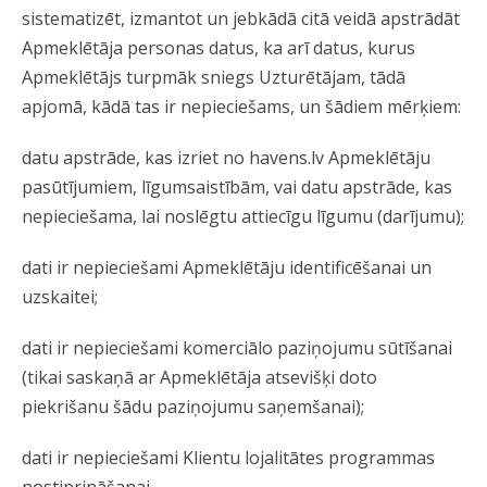
sistematizēt, izmantot un jebkādā citā veidā apstrādāt
Apmeklētāja personas datus, ka arī datus, kurus
Apmeklētājs turpmāk sniegs Uzturētājam, tādā
apjomā, kādā tas ir nepieciešams, un šādiem mērķiem:
datu apstrāde, kas izriet no havens.lv Apmeklētāju
pasūtījumiem, līgumsaistībām, vai datu apstrāde, kas
nepieciešama, lai noslēgtu attiecīgu līgumu (darījumu);
dati ir nepieciešami Apmeklētāju identificēšanai un
uzskaitei;
dati ir nepieciešami komerciālo paziņojumu sūtīšanai
(tikai saskaņā ar Apmeklētāja atsevišķi doto
piekrišanu šādu paziņojumu saņemšanai);
dati ir nepieciešami Klientu lojalitātes programmas