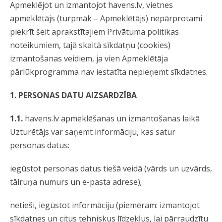
Apmeklējot un izmantojot havens.lv, vietnes
apmeklētājs (turpmāk – Apmeklētājs) nepārprotami
piekrīt šeit aprakstītajiem Privātuma politikas
noteikumiem, tajā skaitā sīkdatņu (cookies)
izmantošanas veidiem, ja vien Apmeklētāja
pārlūkprogramma nav iestatīta nepieņemt sīkdatnes.
1. PERSONAS DATU AIZSARDZĪBA
1.1.
havens.lv apmeklēšanas un izmantošanas laikā
Uzturētājs var saņemt informāciju, kas satur
personas datus:
iegūstot personas datus tiešā veidā (vārds un uzvārds,
tālruņa numurs un e-pasta adrese);
netieši, iegūstot informāciju (piemēram: izmantojot
sīkdatnes un citus tehniskus līdzekļus, lai pārraudzītu