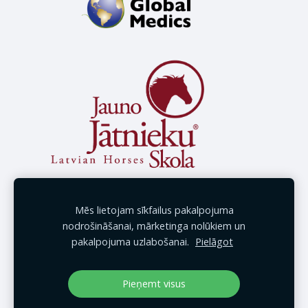
Mēs lietojam sīkfailus pakalpojuma
nodrošināšanai, mārketinga nolūkiem un
pakalpojuma uzlabošanai.
Pielāgot
Pieņemt visus