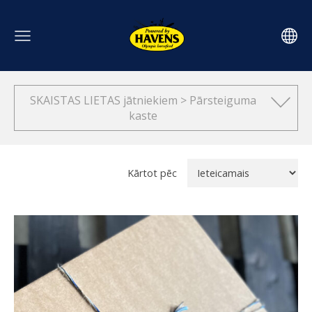
SKAISTAS LIETAS jātniekiem > Pārsteiguma
kaste
Kārtot pēc