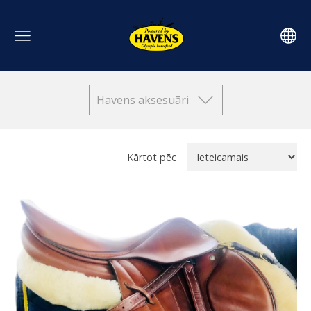
Havens aksesuāri
Kārtot pēc