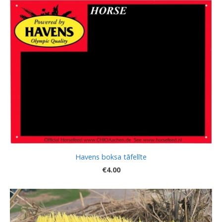
Havens boksa tāfelīte
€4.00