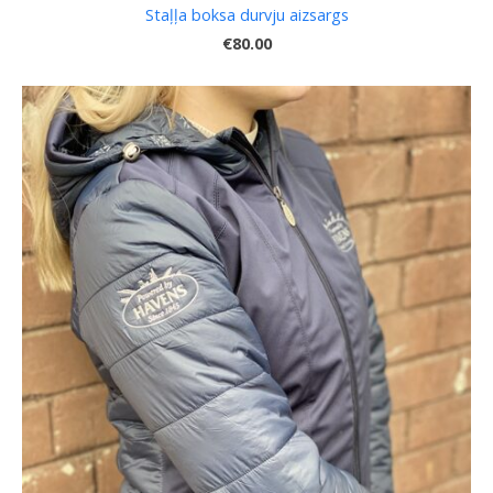
Staļļa boksa durvju aizsargs
€80.00