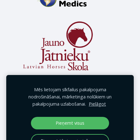
Mēs lietojam sīkfailus pakalpojuma
nodrošināšanai, mārketinga nolūkiem un
pakalpojuma uzlabošanai.
Pielāgot
Pieņemt visus