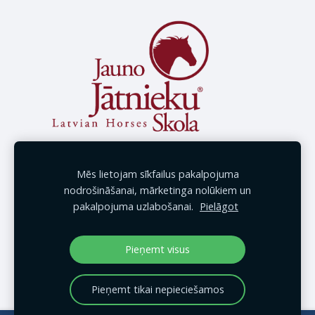
Mēs lietojam sīkfailus pakalpojuma
nodrošināšanai, mārketinga nolūkiem un
pakalpojuma uzlabošanai.
Pielāgot
Pieņemt visus
Pieņemt tikai nepieciešamos