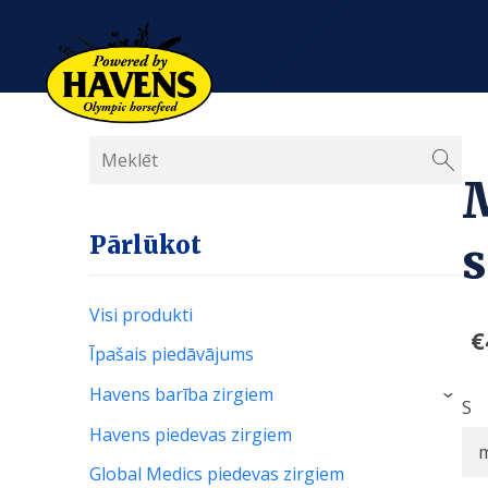
Pārlūkot
s
Visi produkti
€
Īpašais piedāvājums
Havens barība zirgiem
›
S
Havens piedevas zirgiem
Global Medics piedevas zirgiem