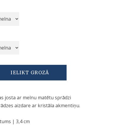
IELIKT GROZĀ
s josta ar melnu matētu sprādzi
rādzes aizdare ar kristāla akmentiņu.
tums | 3,4 cm