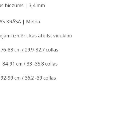
as biezums | 3,4 mm
AS KRĀSA | Melna
ejami izmēri, kas atbilst viduklim
 76-83 cm / 29.9-32.7 collas
 84-91 cm / 33 -35.8 collas
 92-99 cm / 36.2 -39 collas