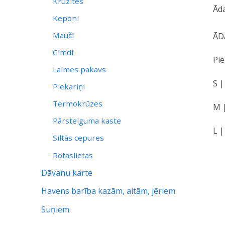
Krūzites
Ād
Keponi
Mauči
ĀD
Cimdi
Pie
Laimes pakavs
S |
Piekariņi
Termokrūzes
M |
Pārsteiguma kaste
L |
Siltās cepures
Rotaslietas
Dāvanu karte
Havens barība kazām, aitām, jēriem
Suņiem