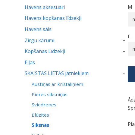
M
Havens aksesuāri
Havens kopšanas līdzekļi
Havens sāls
L
Zirgu kārumi
›
Kopšanas Līdzekļi
›
Eļļas
SKAISTAS LIETAS jātniekiem
›
Austiņas ar kristāliņiem
Pieres siksniņas
Āda
Sviedrenes
Sp
Blūzītes
Pla
Siksnas