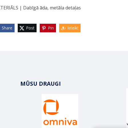
TERIĀLS | Dabīgā āda, metāla detaļas
Share
Post
Pin
Ieteikt
MŪSU DRAUGI