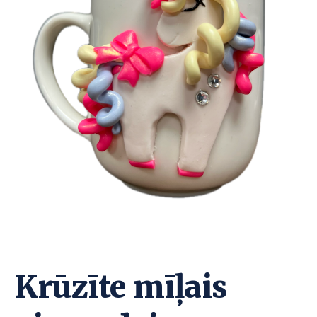
Krūzīte mīļais