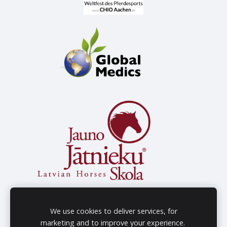
We use cookies to deliver services, for
marketing and to improve your experience.