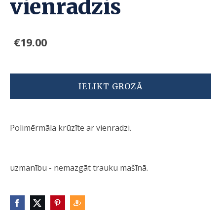
vienradzis
€19.00
IELIKT GROZĀ
Polimērmāla krūzīte ar vienradzi.
uzmanību - nemazgāt trauku mašīnā.