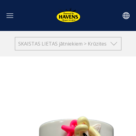
SKAISTAS LIETAS jātniekiem > Krūzites