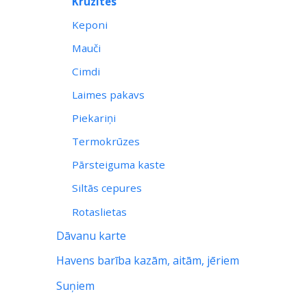
Krūzites
Keponi
Mauči
Cimdi
Laimes pakavs
Piekariņi
Termokrūzes
Pārsteiguma kaste
Siltās cepures
Rotaslietas
Dāvanu karte
Havens barība kazām, aitām, jēriem
Suņiem