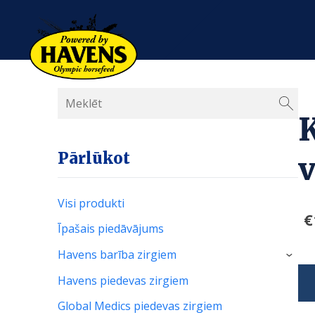
K
Pārlūkot
v
Visi produkti
€
Īpašais piedāvājums
Havens barība zirgiem
›
Havens piedevas zirgiem
Global Medics piedevas zirgiem