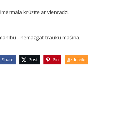
imērmāla krūzīte ar vienradzi.
manību - nemazgāt trauku mašīnā.
Share
Post
Pin
Ieteikt