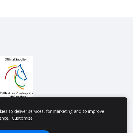
ies to deliver services, for marketing and to improve
ence.
Customize