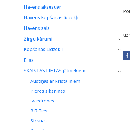
Havens aksesuāri
Pol
Havens kopšanas līdzekļi
Havens sāls
uz
Zirgu kārumi
›
Kopšanas Līdzekļi
›
Eļļas
SKAISTAS LIETAS jātniekiem
›
Austiņas ar kristāliņiem
Pieres siksniņas
Sviedrenes
Blūzītes
Siksnas