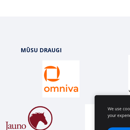
MŪSU DRAUGI
We use cook
your experi