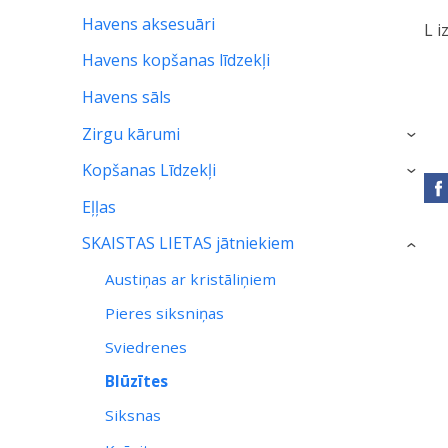
Havens aksesuāri
L i
Havens kopšanas līdzekļi
Havens sāls
Zirgu kārumi
›
Kopšanas Līdzekļi
›
Eļļas
SKAISTAS LIETAS jātniekiem
›
Austiņas ar kristāliņiem
Pieres siksniņas
Sviedrenes
Blūzītes
Siksnas