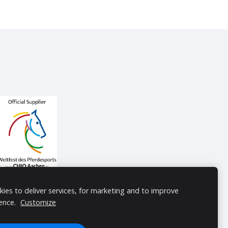
ies to deliver services, for marketing and to improve
ence.
Customize