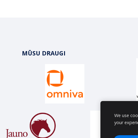
MŪSU DRAUGI
We use cook
your experi