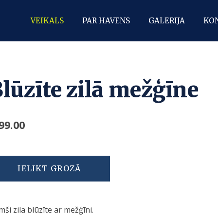
VEIKALS
PAR HAVENS
GALERIJA
KO
lūzīte zilā mežģīne
99.00
IELIKT GROZĀ
ši zila blūzīte ar mežģīni.