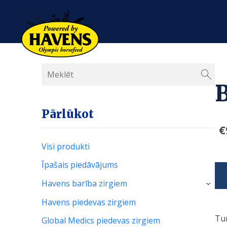
B
Pārlūkot
€
Visi produkti
Īpašais piedāvājums
Havens barība zirgiem
›
Havens piedevas zirgiem
Tum
Global Medics piedevas zirgiem