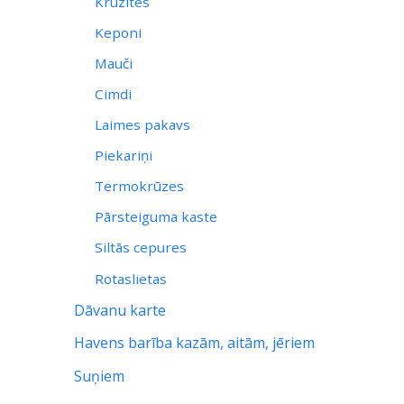
Krūzites
Keponi
Mauči
Cimdi
Laimes pakavs
Piekariņi
Termokrūzes
Pārsteiguma kaste
Siltās cepures
Rotaslietas
Dāvanu karte
Havens barība kazām, aitām, jēriem
Suņiem