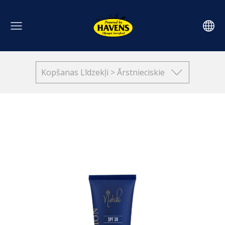
Kopšanas Līdzekļi > Ārstnieciskie