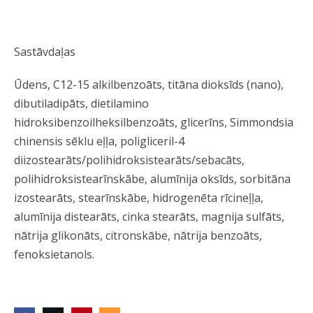
Sastāvdaļas
Ūdens, C12-15 alkilbenzoāts, titāna dioksīds (nano),
dibutiladipāts, dietilamino
hidroksibenzoilheksilbenzoāts, glicerīns, Simmondsia
chinensis sēklu eļļa, poligliceril-4
diizostearāts/polihidroksistearāts/sebacāts,
polihidroksistearīnskābe, alumīnija oksīds, sorbitāna
izostearāts, stearīnskābe, hidrogenēta rīcineļļa,
alumīnija distearāts, cinka stearāts, magnija sulfāts,
nātrija glikonāts, citronskābe, nātrija benzoāts,
fenoksietanols.