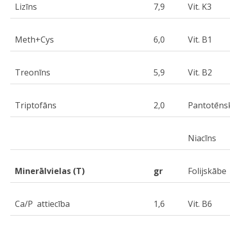
Lizīns
7,9
Vit. K3
Meth+Cys
6,0
Vit. B1
Treonīns
5,9
Vit. B2
Triptofāns
2,0
Pantotēns
Niacīns
Minerālvielas (T)
gr
Folijskābe
Ca/P attiecība
1,6
Vit. B6