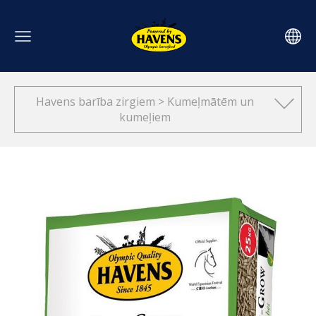
Havens barība zirgiem > Kumeļmātēm un
kumeļiem