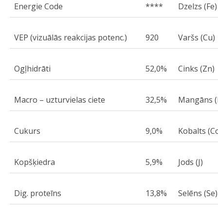
Energie Code
****
Dzelzs (Fe)
VEP (vizuālās reakcijas potenc.)
920
Varšs (Cu)
Ogļhidrāti
52,0%
Cinks (Zn)
Macro – uzturvielas ciete
32,5%
Mangāns 
Cukurs
9,0%
Kobalts (C
Kopšķiedra
5,9%
Jods (J)
Dig. proteīns
13,8%
Selēns (Se)