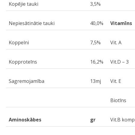
Kopējie tauki
3,5%
Nepiesātinātie tauki
40,0%
Vitamīns
Koppelni
7,5%
Vit. A
Kopproteīns
16,2%
Vit.D – 3
Sagremojamība
13mj
Vit. E
Biotīns
Aminoskābes
gr
Vit.B komp