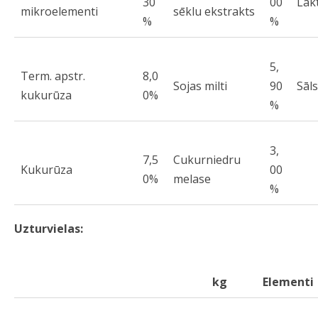
30
00
Lak
mikroelementi
sēklu ekstrakts
%
%
5,
Term. apstr.
8,0
Sojas milti
90
Sāls
kukurūza
0%
%
3,
7,5
Cukurniedru
Kukurūza
00
0%
melase
%
Uzturvielas:
kg
Elementi