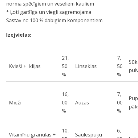
norma spēcīgiem un veseliem kauliem
* Ļoti garšīga un viegli sagremojama
Sastāv no 100 % dabīgiem komponentiem.
Izejvielas:
21,
7,
Sūk
Kvieši + klijas
50
Linsēklas
50
pulv
%
%
16,
7,
Pup
Mieži
00
Auzas
00
pāk
%
%
10,
6,
Vitamīnu granulas +
Saulespuķu