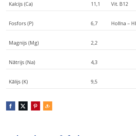
Kalcijs (Ca)
11,1
Vit. B12
Fosfors (P)
6,7
Holīna – H
Magnijs (Mg)
2,2
Nātrijs (Na)
4,3
Kālijs (K)
9,5