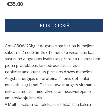
€35.00
IELIKT GROZĀ
Opti-GROW 25kg ir augstvērtīga barība kumeļiem
sākot no 2 nedēļām līdz 18 mēnešu vecumam, kas
sastāv no augstākās kvalitātes proteīna un vairākiem
piena produktiem, lai nodrošinātu ar visu
nepieciešamo kumeļus pirmajos dzīves mēnešos.
Augsts enerģijas un proteīna līmenis optimālai
muskuļu augšanai. Tās sastāvā ir augsts vitamīnu,
mikroelementu, minerālvielu un neaizvietojamo
aminoskābju līmenis
* Multi – Kalcija komplekss un trīskārtēja kalcija