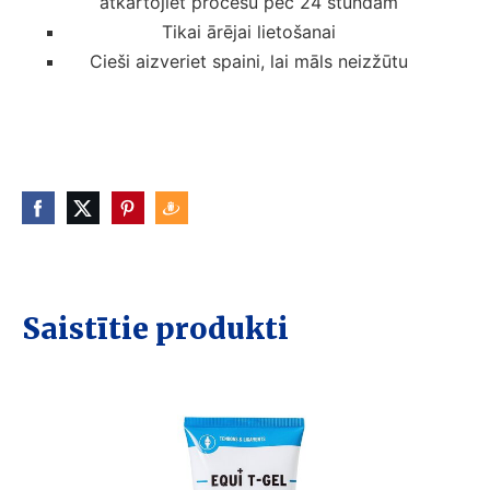
atkārtojiet procesu pēc 24 stundām
Tikai ārējai lietošanai
Cieši aizveriet spaini, lai māls neizžūtu
Saistītie produkti