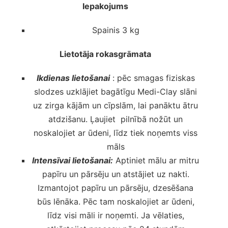
Iepakojums
Spainis 3 kg
Lietotāja rokasgrāmata
Ikdienas lietošanai
: pēc smagas fiziskas
slodzes uzklājiet bagātīgu Medi-Clay slāni
uz zirga kājām un cīpslām, lai panāktu ātru
atdzišanu. Ļaujiet pilnībā nožūt un
noskalojiet ar ūdeni, līdz tiek noņemts viss
māls
Intensīvai lietošanai:
Aptiniet mālu ar mitru
papīru un pārsēju un atstājiet uz nakti.
Izmantojot papīru un pārsēju, dzesēšana
būs lēnāka. Pēc tam noskalojiet ar ūdeni,
līdz visi māli ir noņemti. Ja vēlaties,