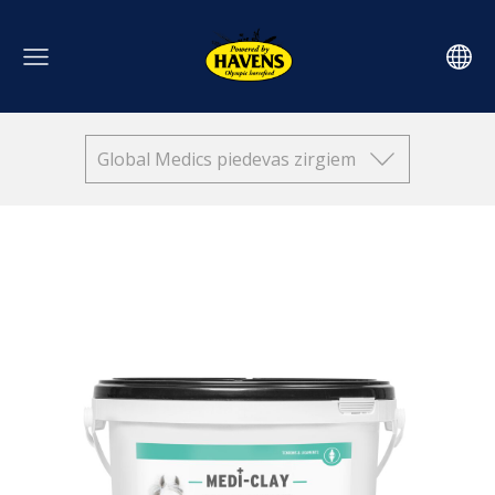
Global Medics piedevas zirgiem