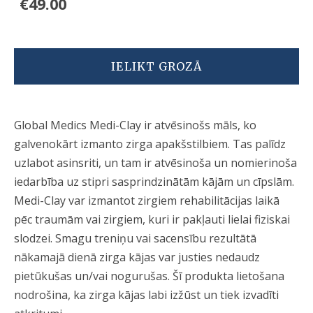
€49.00
IELIKT GROZĀ
Global Medics Medi-Clay ir atvēsinošs māls, ko
galvenokārt izmanto zirga apakšstilbiem. Tas palīdz
uzlabot asinsriti, un tam ir atvēsinoša un nomierinoša
iedarbība uz stipri sasprindzinātām kājām un cīpslām.
Medi-Clay var izmantot zirgiem rehabilitācijas laikā
pēc traumām vai zirgiem, kuri ir pakļauti lielai fiziskai
slodzei. Smagu treniņu vai sacensību rezultātā
nākamajā dienā zirga kājas var justies nedaudz
pietūkušas un/vai nogurušas. Šī produkta lietošana
nodrošina, ka zirga kājas labi izžūst un tiek izvadīti