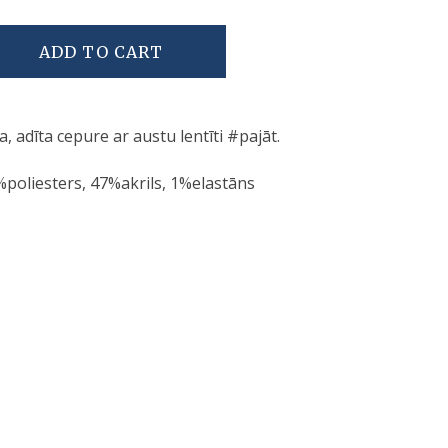
ADD TO CART
ta, adīta cepure ar austu lentīti #pajāt.
poliesters, 47%akrils, 1%elastāns