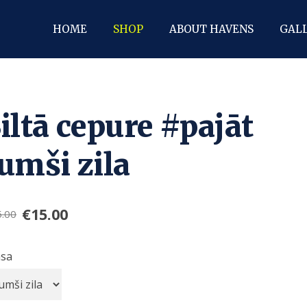
HOME
SHOP
ABOUT HAVENS
GAL
iltā cepure #pajāt
umši zila
€15.00
5.00
āsa