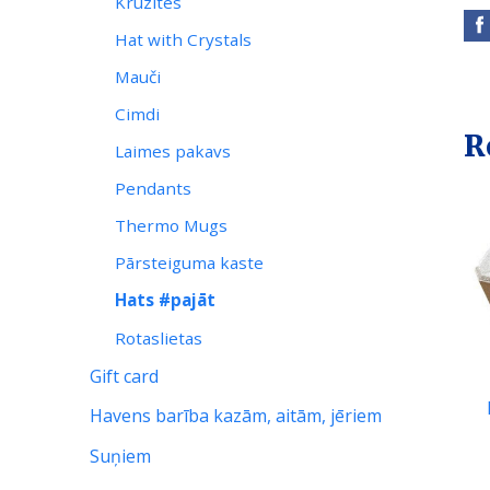
Krūzites
Hat with Crystals
Mauči
Cimdi
R
Laimes pakavs
Pendants
Thermo Mugs
Pārsteiguma kaste
Hats #pajāt
Rotaslietas
Gift card
Havens barība kazām, aitām, jēriem
Suņiem