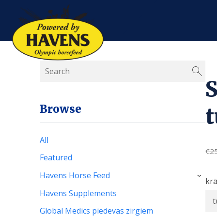
S
Browse
t
All
€2
Featured
Havens Horse Feed
›
kr
Havens Supplements
Global Medics piedevas zirgiem