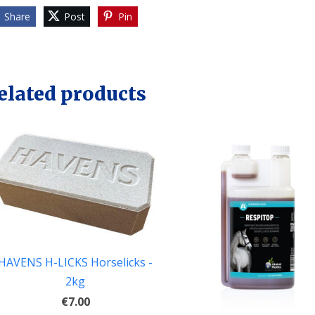
Share
Post
Pin
elated products
HAVENS H-LICKS Horselicks -
2kg
€7.00