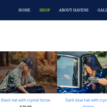
HOME
SHOP
ABOUT HAVENS
GAL
Black hat with crystal horse
Dark blue hat with crys
horse
€20.00