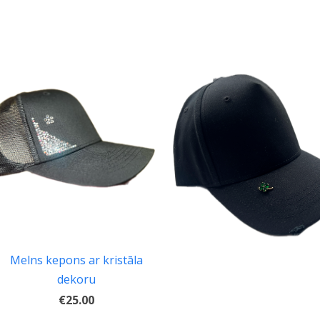
Melns kepons ar kristāla
dekoru
€25.00