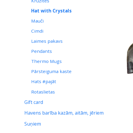
Krūzites
Hat with Crystals
Mauči
Cimdi
Laimes pakavs
Pendants
Thermo Mugs
Pārsteiguma kaste
Hats #pajāt
Rotaslietas
Gift card
Havens barība kazām, aitām, jēriem
Suņiem