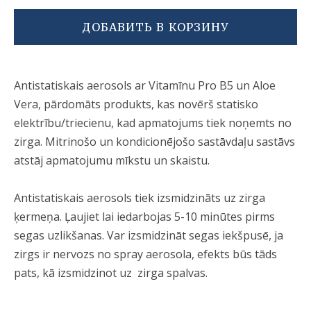
ДОБАВИТЬ В КОРЗИНУ
Antistatiskais aerosols ar Vitamīnu Pro B5 un Aloe
Vera, pārdomāts produkts, kas novērš statisko
elektrību/triecienu, kad apmatojums tiek noņemts no
zirga. Mitrinošo un kondicionējošo sastāvdaļu sastāvs
atstāj apmatojumu mīkstu un skaistu.
Antistatiskais aerosols tiek izsmidzināts uz zirga
ķermeņa. Ļaujiet lai iedarbojas 5-10 minūtes pirms
segas uzlikšanas. Var izsmidzināt segas iekšpusē, ja
zirgs ir nervozs no spray aerosola, efekts būs tāds
pats, kā izsmidzinot uz zirga
spalvas.