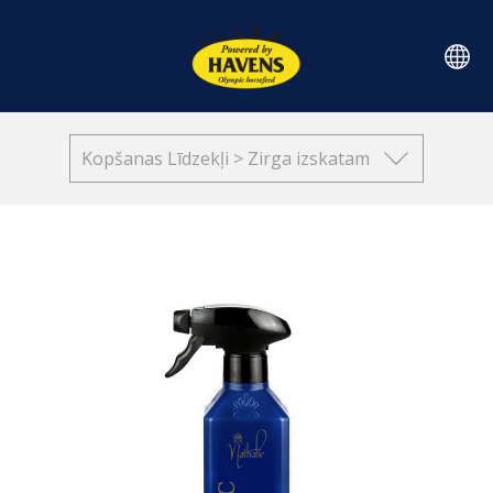
Kopšanas Līdzekļi > Zirga izskatam