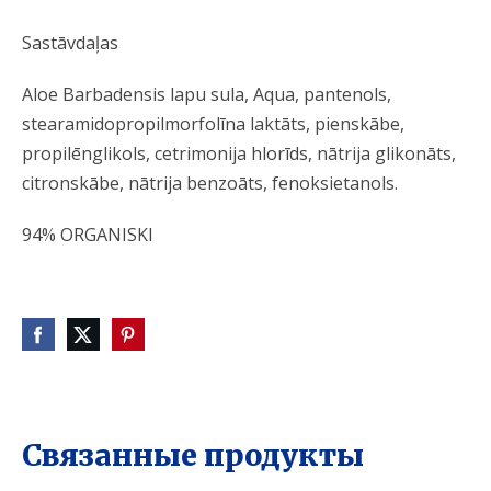
Sastāvdaļas
Aloe Barbadensis lapu sula, Aqua, pantenols,
stearamidopropilmorfolīna laktāts, pienskābe,
propilēnglikols, cetrimonija hlorīds, nātrija glikonāts,
citronskābe, nātrija benzoāts, fenoksietanols.
94% ORGANISKI
Связанные продукты