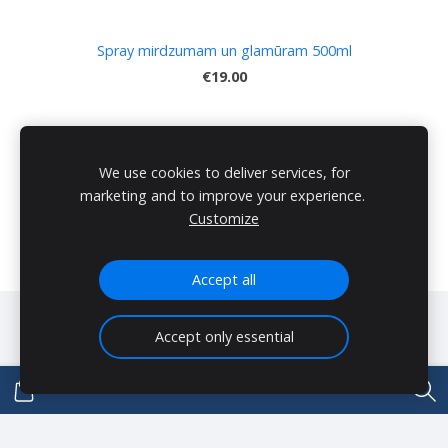
Spray mirdzumam un glamūram 500ml
€19.00
Информация
We use cookies to deliver services, for
marketing and to improve your experience.
Lorem ipsum dolor sit amet, consectetuer adipiscing
Customize
elit, sed diam nonummy nibh euismod tincidunt ut
laoreet dolore magna aliquam erat volutpat.
Accept all
Файлы cookie
Accept only essential